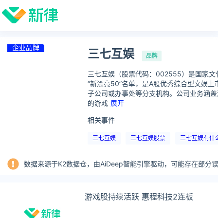
企业品牌
三七互娱
品牌
三七互娱（股票代码：002555）是国家
“新漂亮50”名单，是A股优秀综合型文
子公司或办事处等分支机构。公司业务涵盖
的游戏
展开
相关事件
三七互娱
三七互娱股票
三七互娱有什
数据来源于K2数据仓，由AiDeep智能引擎驱动，可能存在部
游戏股持续活跃 惠程科技2连板