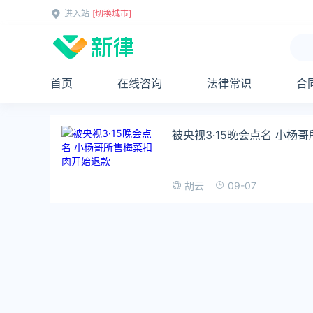
进入站
[切换城市]
首页
在线咨询
法律常识
合
被央视3·15晚会点名 小杨
09-07
胡云