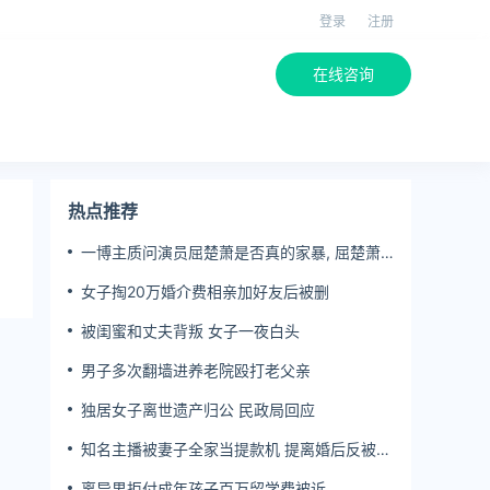
登录
注册
在线咨询
热点推荐
一博主质问演员屈楚萧是否真的家暴, 屈楚萧
方公开判决书否认
女子掏20万婚介费相亲加好友后被删
被闺蜜和丈夫背叛 女子一夜白头
男子多次翻墙进养老院殴打老父亲
独居女子离世遗产归公 民政局回应
知名主播被妻子全家当提款机 提离婚后反被对
簿公堂
离异男拒付成年孩子百万留学费被诉