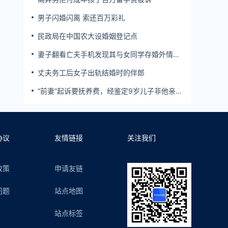
男子闪婚闪离 索还百万彩礼
民政局在中国农大设婚姻登记点
妻子翻看亡夫手机发现其与女同学存婚外情，
双方互相转账近百万
丈夫务工后女子出轨结婚时的伴郎
“前妻”起诉要抚养费，经鉴定9岁儿子非他亲
生！男子起诉索赔37万
协议
友情链接
关注我们
政策
申请友链
问题
站点地图
站点标签