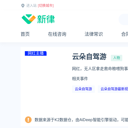
进入站
[切换城市]
首页
在线咨询
法律常识
合
网红主播
云朵自驾游
人物
网红，无人区拿走救命粮喂狗事
相关事件
云朵自驾游
云朵自驾游最新视
数据来源于K2数据仓，由AiDeep智能引擎驱动，