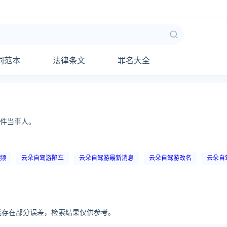
同范本
法律条文
罪名大全
件当事人。
频
云朵自驾游陷车
云朵自驾游最新消息
云朵自驾游改名
云朵自
可能存在部分误差，检索结果仅供参考。