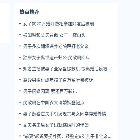
热点推荐
女子掏20万婚介费相亲加好友后被删
被闺蜜和丈夫背叛 女子一夜白头
男子多次翻墙进养老院殴打老父亲
独居女子离世遗产归公 民政局回应
知名主播被妻子全家当提款机 提离婚后反被对
簿公堂
离异男拒付成年孩子百万留学费被诉
男子闪婚闪离 索还百万彩礼
民政局在中国农大设婚姻登记点
妻子翻看亡夫手机发现其与女同学存婚外情，
双方互相转账近百万
丈夫务工后女子出轨结婚时的伴郎
“前妻”起诉要抚养费，经鉴定9岁儿子非他亲