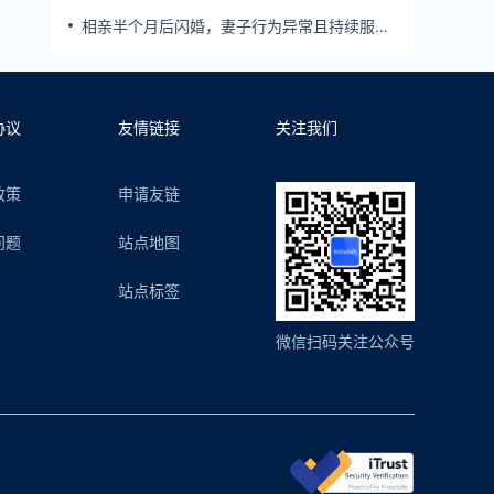
生！男子起诉索赔37万
相亲半个月后闪婚，妻子行为异常且持续服
药，男子起诉离婚；法院：系婚前隐瞒重大疾
病，撤销两人婚姻关系
协议
友情链接
关注我们
政策
申请友链
问题
站点地图
站点标签
微信扫码关注公众号