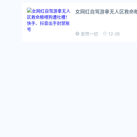
女网红自驾游拿无人区救命
12-26
安然一切