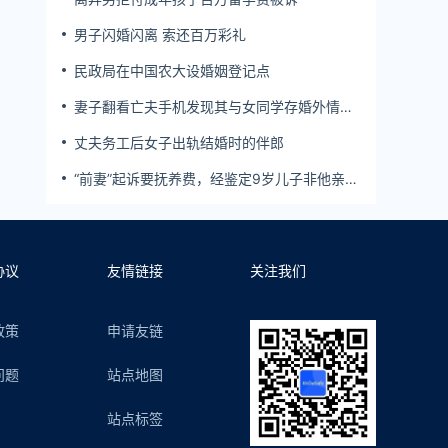
男子闪婚闪离 索还百万彩礼
民政局在中国农大设婚姻登记点
妻子翻看亡夫手机发现其与女同学存婚外情，
双方互相转账近百万
丈夫务工后女子出轨结婚时的伴郎
“前妻”起诉要抚养费，经鉴定9岁儿子非他亲
生！男子起诉索赔37万
协议
友情链接
关注我们
政策
申请友链
问题
站点地图
站点标签