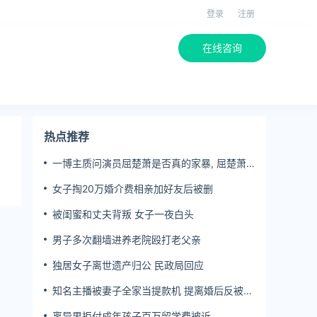
登录
注册
在线咨询
热点推荐
一博主质问演员屈楚萧是否真的家暴, 屈楚萧
方公开判决书否认
女子掏20万婚介费相亲加好友后被删
被闺蜜和丈夫背叛 女子一夜白头
男子多次翻墙进养老院殴打老父亲
独居女子离世遗产归公 民政局回应
知名主播被妻子全家当提款机 提离婚后反被对
簿公堂
离异男拒付成年孩子百万留学费被诉