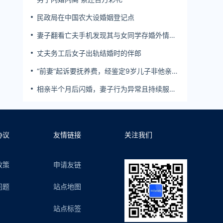
民政局在中国农大设婚姻登记点
妻子翻看亡夫手机发现其与女同学存婚外情，
双方互相转账近百万
丈夫务工后女子出轨结婚时的伴郎
“前妻”起诉要抚养费，经鉴定9岁儿子非他亲
生！男子起诉索赔37万
相亲半个月后闪婚，妻子行为异常且持续服
药，男子起诉离婚；法院：系婚前隐瞒重大疾
病，撤销两人婚姻关系
协议
友情链接
关注我们
政策
申请友链
问题
站点地图
站点标签