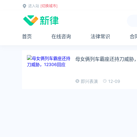
进入站
[切换城市]
首页
在线咨询
法律常识
合
母女俩列车霸座还持刀威胁，1
12-09
即兴表演