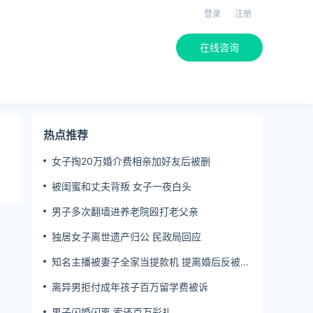
登录
注册
在线咨询
热点推荐
女子掏20万婚介费相亲加好友后被删
被闺蜜和丈夫背叛 女子一夜白头
男子多次翻墙进养老院殴打老父亲
独居女子离世遗产归公 民政局回应
知名主播被妻子全家当提款机 提离婚后反被对
簿公堂
离异男拒付成年孩子百万留学费被诉
男子闪婚闪离 索还百万彩礼