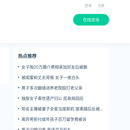
登录
注册
在线咨询
热点推荐
女子掏20万婚介费相亲加好友后被删
被闺蜜和丈夫背叛 女子一夜白头
男子多次翻墙进养老院殴打老父亲
独居女子离世遗产归公 民政局回应
知名主播被妻子全家当提款机 提离婚后反被对
簿公堂
离异男拒付成年孩子百万留学费被诉
男子闪婚闪离 索还百万彩礼