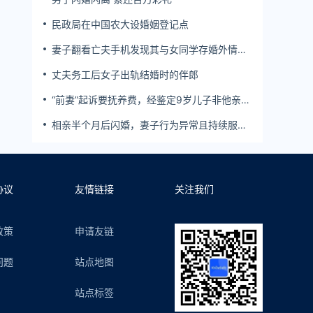
民政局在中国农大设婚姻登记点
妻子翻看亡夫手机发现其与女同学存婚外情，
双方互相转账近百万
丈夫务工后女子出轨结婚时的伴郎
“前妻”起诉要抚养费，经鉴定9岁儿子非他亲
生！男子起诉索赔37万
相亲半个月后闪婚，妻子行为异常且持续服
药，男子起诉离婚；法院：系婚前隐瞒重大疾
病，撤销两人婚姻关系
协议
友情链接
关注我们
政策
申请友链
问题
站点地图
站点标签