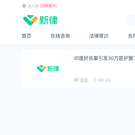
进入站
[切换城市]
首页
在线咨询
法律常识
合
印度奸杀案引发30万医护罢
08-23
法见