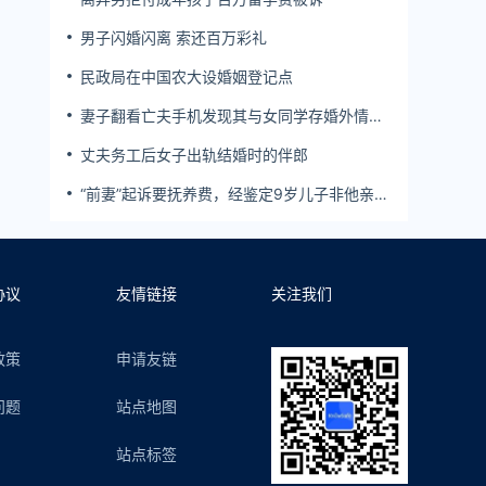
男子闪婚闪离 索还百万彩礼
民政局在中国农大设婚姻登记点
妻子翻看亡夫手机发现其与女同学存婚外情，
双方互相转账近百万
丈夫务工后女子出轨结婚时的伴郎
“前妻”起诉要抚养费，经鉴定9岁儿子非他亲
生！男子起诉索赔37万
协议
友情链接
关注我们
政策
申请友链
问题
站点地图
站点标签