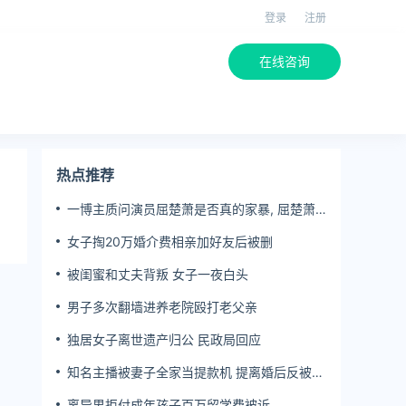
登录
注册
在线咨询
热点推荐
一博主质问演员屈楚萧是否真的家暴, 屈楚萧
方公开判决书否认
女子掏20万婚介费相亲加好友后被删
被闺蜜和丈夫背叛 女子一夜白头
男子多次翻墙进养老院殴打老父亲
独居女子离世遗产归公 民政局回应
知名主播被妻子全家当提款机 提离婚后反被对
簿公堂
离异男拒付成年孩子百万留学费被诉