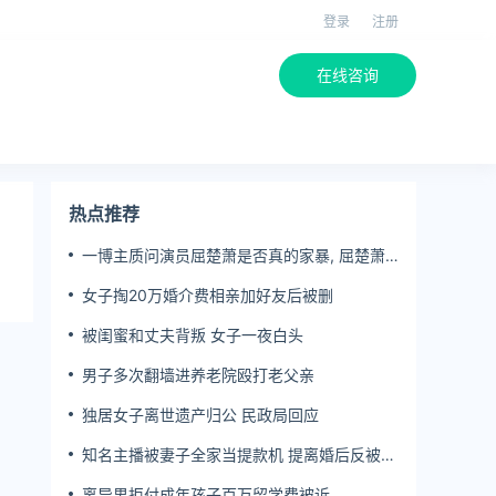
登录
注册
在线咨询
热点推荐
一博主质问演员屈楚萧是否真的家暴, 屈楚萧
方公开判决书否认
女子掏20万婚介费相亲加好友后被删
被闺蜜和丈夫背叛 女子一夜白头
男子多次翻墙进养老院殴打老父亲
独居女子离世遗产归公 民政局回应
知名主播被妻子全家当提款机 提离婚后反被对
簿公堂
离异男拒付成年孩子百万留学费被诉