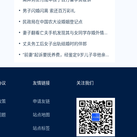
男子闪婚闪离 索还百万彩礼
民政局在中国农大设婚姻登记点
妻子翻看亡夫手机发现其与女同学存婚外情，
双方互相转账近百万
丈夫务工后女子出轨结婚时的伴郎
“前妻”起诉要抚养费，经鉴定9岁儿子非他亲
生！男子起诉索赔37万
协议
友情链接
关注我们
政策
申请友链
问题
站点地图
站点标签