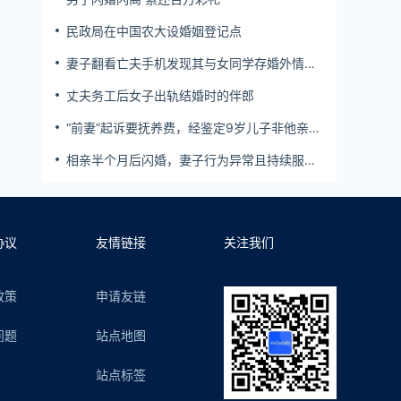
民政局在中国农大设婚姻登记点
妻子翻看亡夫手机发现其与女同学存婚外情，
双方互相转账近百万
丈夫务工后女子出轨结婚时的伴郎
“前妻”起诉要抚养费，经鉴定9岁儿子非他亲
生！男子起诉索赔37万
相亲半个月后闪婚，妻子行为异常且持续服
药，男子起诉离婚；法院：系婚前隐瞒重大疾
病，撤销两人婚姻关系
协议
友情链接
关注我们
政策
申请友链
问题
站点地图
站点标签