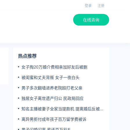
登录
注册
在线咨询
热点推荐
女子掏20万婚介费相亲加好友后被删
被闺蜜和丈夫背叛 女子一夜白头
男子多次翻墙进养老院殴打老父亲
独居女子离世遗产归公 民政局回应
知名主播被妻子全家当提款机 提离婚后反被对
簿公堂
离异男拒付成年孩子百万留学费被诉
男子闪婚闪离 索还百万彩礼