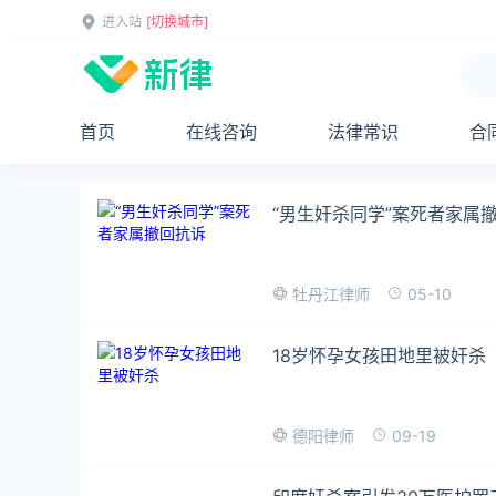
进入站
[切换城市]
首页
在线咨询
法律常识
合
“男生奸杀同学”案死者家属
05-10
牡丹江律师
18岁怀孕女孩田地里被奸杀
09-19
德阳律师