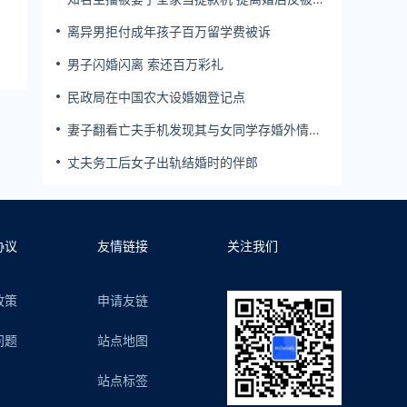
簿公堂
离异男拒付成年孩子百万留学费被诉
男子闪婚闪离 索还百万彩礼
民政局在中国农大设婚姻登记点
妻子翻看亡夫手机发现其与女同学存婚外情，
双方互相转账近百万
丈夫务工后女子出轨结婚时的伴郎
协议
友情链接
关注我们
政策
申请友链
问题
站点地图
站点标签