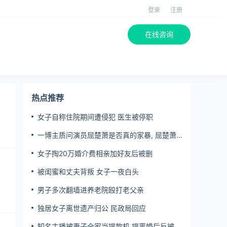
登录
注册
在线咨询
热点推荐
女子自称住院期间遭侵犯 医生被停职
一博主质问演员屈楚萧是否真的家暴, 屈楚萧
方公开判决书否认
女子掏20万婚介费相亲加好友后被删
被闺蜜和丈夫背叛 女子一夜白头
男子多次翻墙进养老院殴打老父亲
独居女子离世遗产归公 民政局回应
知名主播被妻子全家当提款机 提离婚后反被对