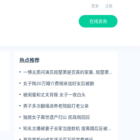
登录
注册
在线咨询
热点推荐
一博主质问演员屈楚萧是否真的家暴, 屈楚萧
方公开判决书否认
女子掏20万婚介费相亲加好友后被删
被闺蜜和丈夫背叛 女子一夜白头
男子多次翻墙进养老院殴打老父亲
独居女子离世遗产归公 民政局回应
知名主播被妻子全家当提款机 提离婚后反被对
簿公堂
离异男拒付成年孩子百万留学费被诉