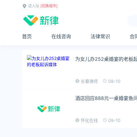
进入站
[切换城市]
首页
在线咨询
法律常识
合
为女儿办252桌婚宴的老板
08-10
长春律师
酒店回应888元一桌婚宴鱼
09-10
怀化在线