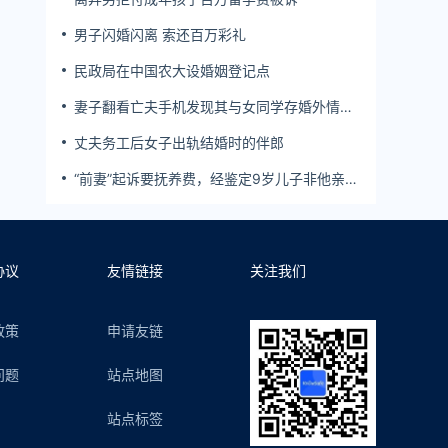
男子闪婚闪离 索还百万彩礼
民政局在中国农大设婚姻登记点
妻子翻看亡夫手机发现其与女同学存婚外情，
双方互相转账近百万
丈夫务工后女子出轨结婚时的伴郎
“前妻”起诉要抚养费，经鉴定9岁儿子非他亲
生！男子起诉索赔37万
协议
友情链接
关注我们
政策
申请友链
问题
站点地图
站点标签