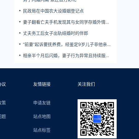
民政局在中国农大设婚姻登记点
妻子翻看亡夫手机发现其与女同学存婚外情，
双方互相转账近百万
丈夫务工后女子出轨结婚时的伴郎
“前妻”起诉要抚养费，经鉴定9岁儿子非他亲
生！男子起诉索赔37万
相亲半个月后闪婚，妻子行为异常且持续服
药，男子起诉离婚；法院：系婚前隐瞒重大疾
病，撤销两人婚姻关系
协议
友情链接
关注我们
政策
申请友链
问题
站点地图
站点标签