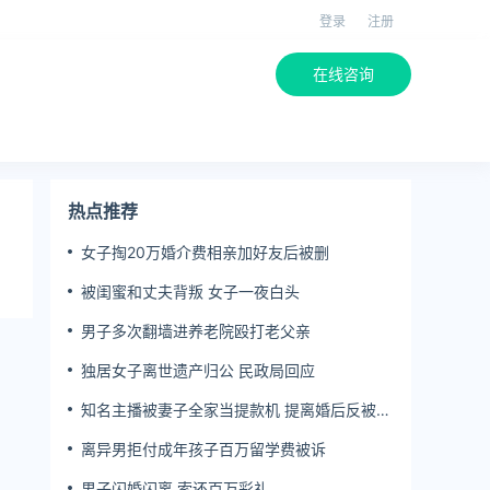
登录
注册
在线咨询
热点推荐
女子掏20万婚介费相亲加好友后被删
被闺蜜和丈夫背叛 女子一夜白头
男子多次翻墙进养老院殴打老父亲
独居女子离世遗产归公 民政局回应
知名主播被妻子全家当提款机 提离婚后反被对
簿公堂
离异男拒付成年孩子百万留学费被诉
男子闪婚闪离 索还百万彩礼