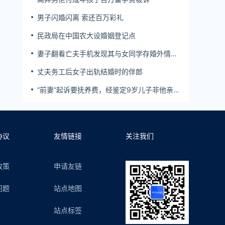
男子闪婚闪离 索还百万彩礼
民政局在中国农大设婚姻登记点
妻子翻看亡夫手机发现其与女同学存婚外情，
双方互相转账近百万
丈夫务工后女子出轨结婚时的伴郎
“前妻”起诉要抚养费，经鉴定9岁儿子非他亲
生！男子起诉索赔37万
协议
友情链接
关注我们
政策
申请友链
问题
站点地图
站点标签