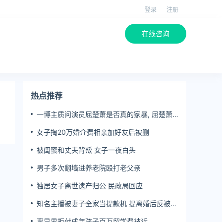
登录
注册
在线咨询
热点推荐
一博主质问演员屈楚萧是否真的家暴, 屈楚萧
方公开判决书否认
女子掏20万婚介费相亲加好友后被删
被闺蜜和丈夫背叛 女子一夜白头
男子多次翻墙进养老院殴打老父亲
独居女子离世遗产归公 民政局回应
知名主播被妻子全家当提款机 提离婚后反被对
簿公堂
离异男拒付成年孩子百万留学费被诉