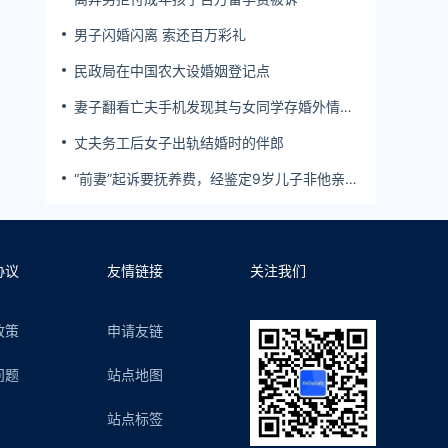
男子闪婚闪离 索还百万彩礼
民政局在中国农大设婚姻登记点
妻子翻看亡夫手机发现其与女同学存婚外情，
双方互相转账近百万
丈夫务工后女子出轨结婚时的伴郎
“前妻”起诉要抚养费，经鉴定9岁儿子非他亲
生！男子起诉索赔37万
协议
友情链接
关注我们
政策
申请友链
问题
站点地图
站点标签