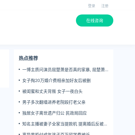
登录
注册
在线咨询
热点推荐
一博主质问演员屈楚萧是否真的家暴, 屈楚萧
方公开判决书否认
女子掏20万婚介费相亲加好友后被删
被闺蜜和丈夫背叛 女子一夜白头
男子多次翻墙进养老院殴打老父亲
独居女子离世遗产归公 民政局回应
知名主播被妻子全家当提款机 提离婚后反被对
簿公堂
离异男拒付成年孩子百万留学费被诉