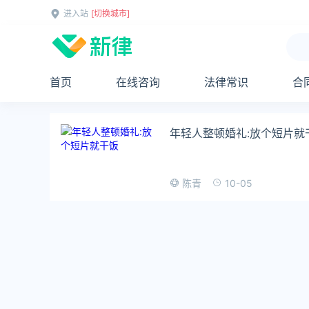
进入站
[切换城市]
首页
在线咨询
法律常识
合
年轻人整顿婚礼:放个短片就
10-05
陈青