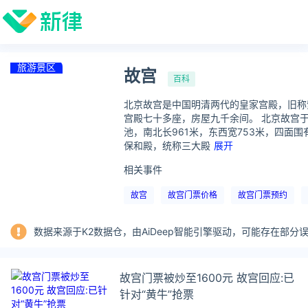
旅游景区
故宫
百科
北京故宫是中国明清两代的皇家宫殿，旧称
宫殿七十多座，房屋九千余间。 北京故宫于
池，南北长961米，东西宽753米，四面
保和殿，统称三大殿
展开
相关事件
故宫
故宫门票价格
故宫门票预约
数据来源于K2数据仓，由AiDeep智能引擎驱动，可能存在部
故宫门票被炒至1600元 故宫回应:已
针对“黄牛”抢票