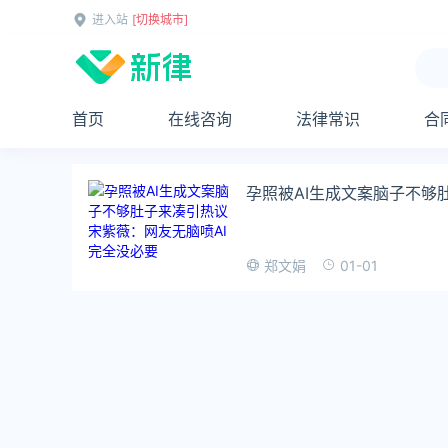
进入站
[切换城市]
首页
在线咨询
法律常识
合
孕照被AI生成文案脑子不够
01-01
郑文娟