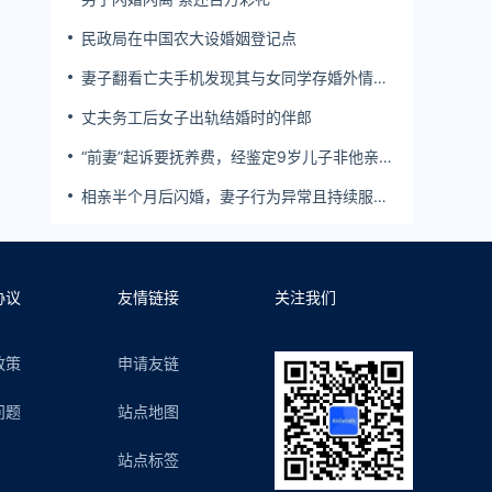
民政局在中国农大设婚姻登记点
妻子翻看亡夫手机发现其与女同学存婚外情，
双方互相转账近百万
丈夫务工后女子出轨结婚时的伴郎
“前妻”起诉要抚养费，经鉴定9岁儿子非他亲
生！男子起诉索赔37万
相亲半个月后闪婚，妻子行为异常且持续服
药，男子起诉离婚；法院：系婚前隐瞒重大疾
病，撤销两人婚姻关系
协议
友情链接
关注我们
政策
申请友链
问题
站点地图
站点标签