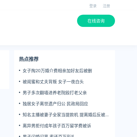
登录
注册
在线咨询
热点推荐
女子掏20万婚介费相亲加好友后被删
被闺蜜和丈夫背叛 女子一夜白头
男子多次翻墙进养老院殴打老父亲
独居女子离世遗产归公 民政局回应
知名主播被妻子全家当提款机 提离婚后反被对
簿公堂
离异男拒付成年孩子百万留学费被诉
男子闪婚闪离 索还百万彩礼