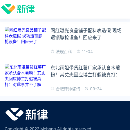
网红曝光良品铺子配料表造假 现场
遭锁脖抢设备！回应来了
11-04
法规百科
东北雨姐带货红薯厂家承认含木薯
粉！其丈夫回应博主打假被真打：对
此事并不了解
09-24
合肥律师咨询
Copyright © 2022 Mcbang All rights reserved.