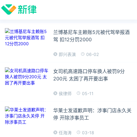
兰博基尼车主赖账5元被代驾举报酒
驾 扣12分罚2000
06-02
即兴表演
女司机高速路口停车换人被罚9分
200元 太困了再开要出事
05-11
侯律师
华莱士发道歉声明：涉事门店永久关
停 开除涉事员工
03-18
任海涛