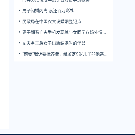
男子闪婚闪离 索还百万彩礼
民政局在中国农大设婚姻登记点
妻子翻看亡夫手机发现其与女同学存婚外情，
双方互相转账近百万
丈夫务工后女子出轨结婚时的伴郎
“前妻”起诉要抚养费，经鉴定9岁儿子非他亲
生！男子起诉索赔37万