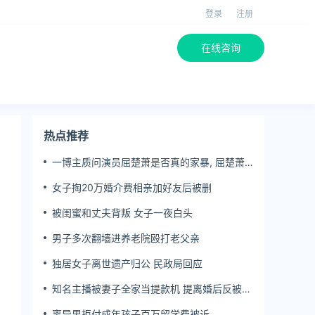
登录
注册
在线咨询
热点推荐
一博主质问演员屈楚萧是否真的家暴, 屈楚萧
方公开判决书否认
女子掏20万婚介费相亲加好友后被删
被闺蜜和丈夫背叛 女子一夜白头
男子多次翻墙进养老院殴打老父亲
独居女子离世遗产归公 民政局回应
知名主播被妻子全家当提款机 提离婚后反被对
簿公堂
离异男拒付成年孩子百万留学费被诉