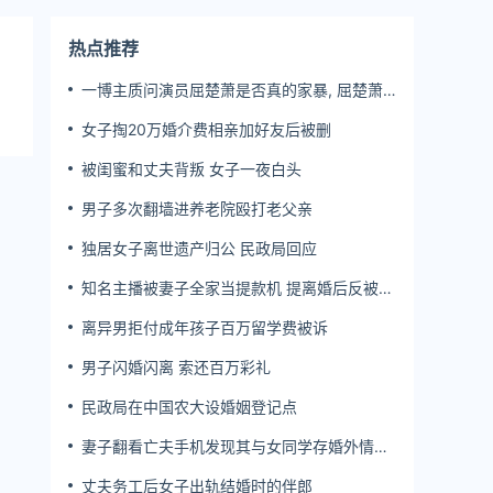
热点推荐
一博主质问演员屈楚萧是否真的家暴, 屈楚萧
方公开判决书否认
女子掏20万婚介费相亲加好友后被删
被闺蜜和丈夫背叛 女子一夜白头
男子多次翻墙进养老院殴打老父亲
独居女子离世遗产归公 民政局回应
知名主播被妻子全家当提款机 提离婚后反被对
簿公堂
离异男拒付成年孩子百万留学费被诉
男子闪婚闪离 索还百万彩礼
民政局在中国农大设婚姻登记点
妻子翻看亡夫手机发现其与女同学存婚外情，
双方互相转账近百万
丈夫务工后女子出轨结婚时的伴郎