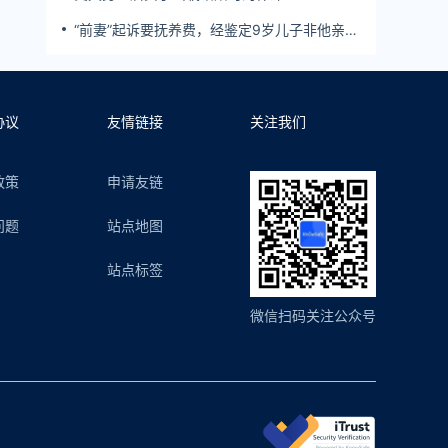
“前妻”起诉要抚养费，经鉴定9岁儿子非他亲
生！男子起诉索赔37万
协议
友情链接
关注我们
政策
申请友链
问题
站点地图
站点标签
微信扫码关注公众号