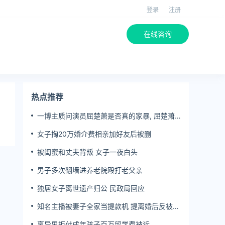
登录
注册
在线咨询
热点推荐
一博主质问演员屈楚萧是否真的家暴, 屈楚萧
方公开判决书否认
女子掏20万婚介费相亲加好友后被删
被闺蜜和丈夫背叛 女子一夜白头
男子多次翻墙进养老院殴打老父亲
独居女子离世遗产归公 民政局回应
知名主播被妻子全家当提款机 提离婚后反被对
簿公堂
离异男拒付成年孩子百万留学费被诉