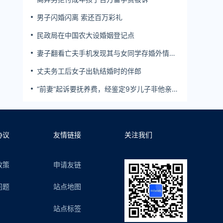
男子闪婚闪离 索还百万彩礼
民政局在中国农大设婚姻登记点
妻子翻看亡夫手机发现其与女同学存婚外情，
双方互相转账近百万
丈夫务工后女子出轨结婚时的伴郎
“前妻”起诉要抚养费，经鉴定9岁儿子非他亲
生！男子起诉索赔37万
协议
友情链接
关注我们
政策
申请友链
问题
站点地图
站点标签