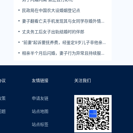
民政局在中国农大设婚姻登记点
妻子翻看亡夫手机发现其与女同学存婚外情，
双方互相转账近百万
丈夫务工后女子出轨结婚时的伴郎
“前妻”起诉要抚养费，经鉴定9岁儿子非他亲
生！男子起诉索赔37万
相亲半个月后闪婚，妻子行为异常且持续服
药，男子起诉离婚；法院：系婚前隐瞒重大疾
病，撤销两人婚姻关系
协议
友情链接
关注我们
政策
申请友链
问题
站点地图
站点标签