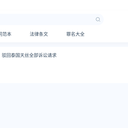
同范本
法律条文
罪名大全
：驳回泰国天丝全部诉讼请求