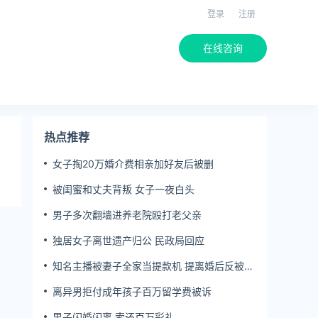
登录
注册
在线咨询
热点推荐
女子掏20万婚介费相亲加好友后被删
被闺蜜和丈夫背叛 女子一夜白头
男子多次翻墙进养老院殴打老父亲
独居女子离世遗产归公 民政局回应
知名主播被妻子全家当提款机 提离婚后反被对
簿公堂
离异男拒付成年孩子百万留学费被诉
男子闪婚闪离 索还百万彩礼