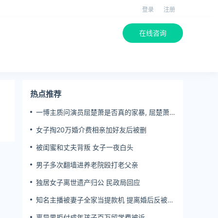
登录
注册
在线咨询
热点推荐
一博主质问演员屈楚萧是否真的家暴, 屈楚萧
方公开判决书否认
女子掏20万婚介费相亲加好友后被删
被闺蜜和丈夫背叛 女子一夜白头
男子多次翻墙进养老院殴打老父亲
独居女子离世遗产归公 民政局回应
知名主播被妻子全家当提款机 提离婚后反被对
簿公堂
离异男拒付成年孩子百万留学费被诉