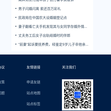
男子闪婚闪离 索还百万彩礼
民政局在中国农大设婚姻登记点
妻子翻看亡夫手机发现其与女同学存婚外情，
双方互相转账近百万
丈夫务工后女子出轨结婚时的伴郎
“前妻”起诉要抚养费，经鉴定9岁儿子非他亲
生！男子起诉索赔37万
协议
友情链接
关注我们
政策
申请友链
问题
站点地图
站点标签