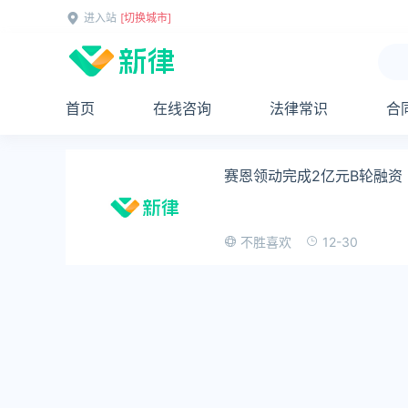
进入站
[切换城市]
首页
在线咨询
法律常识
合
赛恩领动完成2亿元B轮融资
12-30
不胜喜欢