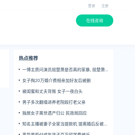
登录
注册
在线咨询
热点推荐
一博主质问演员屈楚萧是否真的家暴, 屈楚萧
方公开判决书否认
女子掏20万婚介费相亲加好友后被删
被闺蜜和丈夫背叛 女子一夜白头
男子多次翻墙进养老院殴打老父亲
独居女子离世遗产归公 民政局回应
知名主播被妻子全家当提款机 提离婚后反被对
簿公堂
离异男拒付成年孩子百万留学费被诉