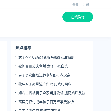
登录
注册
在线咨询
热点推荐
女子掏20万婚介费相亲加好友后被删
被闺蜜和丈夫背叛 女子一夜白头
男子多次翻墙进养老院殴打老父亲
独居女子离世遗产归公 民政局回应
知名主播被妻子全家当提款机 提离婚后反被对
簿公堂
离异男拒付成年孩子百万留学费被诉
男子闪婚闪离 索还百万彩礼