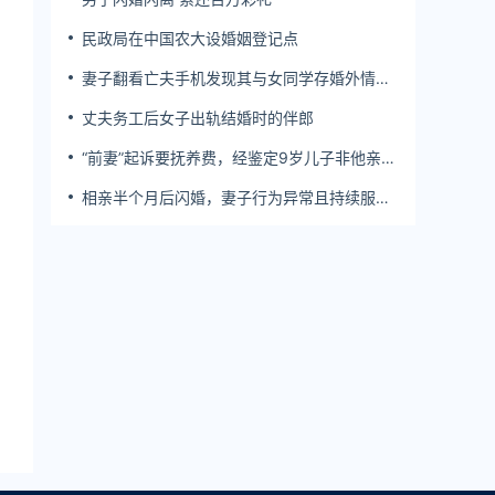
民政局在中国农大设婚姻登记点
妻子翻看亡夫手机发现其与女同学存婚外情，
双方互相转账近百万
丈夫务工后女子出轨结婚时的伴郎
“前妻”起诉要抚养费，经鉴定9岁儿子非他亲
生！男子起诉索赔37万
相亲半个月后闪婚，妻子行为异常且持续服
药，男子起诉离婚；法院：系婚前隐瞒重大疾
病，撤销两人婚姻关系