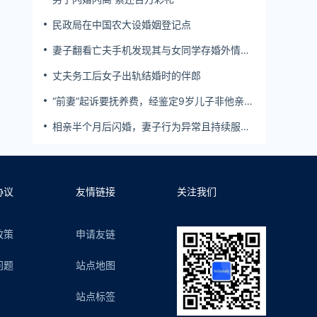
民政局在中国农大设婚姻登记点
妻子翻看亡夫手机发现其与女同学存婚外情，
双方互相转账近百万
丈夫务工后女子出轨结婚时的伴郎
“前妻”起诉要抚养费，经鉴定9岁儿子非他亲
生！男子起诉索赔37万
相亲半个月后闪婚，妻子行为异常且持续服
药，男子起诉离婚；法院：系婚前隐瞒重大疾
病，撤销两人婚姻关系
协议
友情链接
关注我们
政策
申请友链
问题
站点地图
站点标签