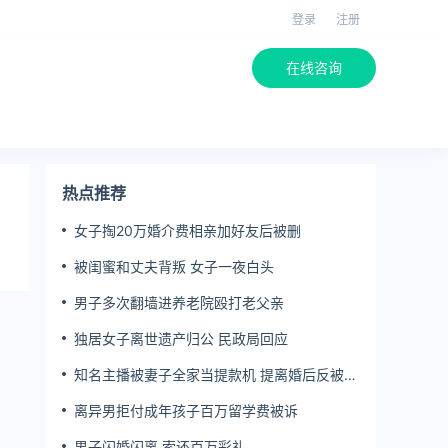
登录
注册
在线咨询
热点推荐
女子掏20万婚介费相亲加好友后被删
被闺蜜和丈夫背叛 女子一夜白头
男子多次翻墙进养老院殴打老父亲
独居女子离世遗产归公 民政局回应
知名主播被妻子全家当提款机 提离婚后反被对
簿公堂
离异男拒付成年孩子百万留学费被诉
男子闪婚闪离 索还百万彩礼