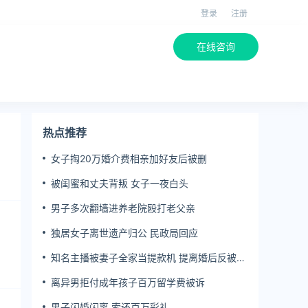
登录
注册
在线咨询
热点推荐
女子掏20万婚介费相亲加好友后被删
被闺蜜和丈夫背叛 女子一夜白头
男子多次翻墙进养老院殴打老父亲
独居女子离世遗产归公 民政局回应
知名主播被妻子全家当提款机 提离婚后反被对
簿公堂
离异男拒付成年孩子百万留学费被诉
男子闪婚闪离 索还百万彩礼