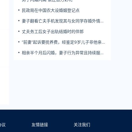
民政局在中国农大设婚姻登记点
妻子翻看亡夫手机发现其与女同学存婚外情，
双方互相转账近百万
丈夫务工后女子出轨结婚时的伴郎
“前妻”起诉要抚养费，经鉴定9岁儿子非他亲
生！男子起诉索赔37万
相亲半个月后闪婚，妻子行为异常且持续服
药，男子起诉离婚；法院：系婚前隐瞒重大疾
病，撤销两人婚姻关系
协议
友情链接
关注我们