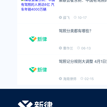
乘联会崔东树：中国有驾照的
10-17
薛飞
驾照分类都有哪些？
06-13
曹作兰
驾照记分规则大调整 4月1日
02-15
海南律师