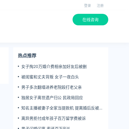
登录
注册
在线咨询
热点推荐
女子掏20万婚介费相亲加好友后被删
被闺蜜和丈夫背叛 女子一夜白头
男子多次翻墙进养老院殴打老父亲
独居女子离世遗产归公 民政局回应
知名主播被妻子全家当提款机 提离婚后反被对
簿公堂
离异男拒付成年孩子百万留学费被诉
男子闪婚闪离 索还百万彩礼