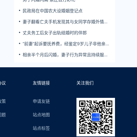
民政局在中国农大设婚姻登记点
妻子翻看亡夫手机发现其与女同学存婚外情，
双方互相转账近百万
丈夫务工后女子出轨结婚时的伴郎
“前妻”起诉要抚养费，经鉴定9岁儿子非他亲
生！男子起诉索赔37万
相亲半个月后闪婚，妻子行为异常且持续服
药，男子起诉离婚；法院：系婚前隐瞒重大疾
病，撤销两人婚姻关系
协议
友情链接
关注我们
政策
申请友链
问题
站点地图
站点标签