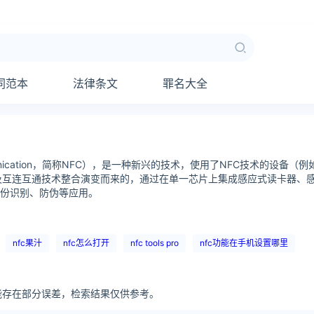
同范本
法律条文
罪名大全
Communication，简称NFC），是一种新兴的技术，使用了NFC技术
）及互连互通技术整合演变而来的，通过在单一芯片上集成感应式读卡器、
份识别、防伪等应用。
nfc果汁
nfc怎么打开
nfc tools pro
nfc功能在手机设置哪里
可能存在部分误差，检索结果仅供参考。