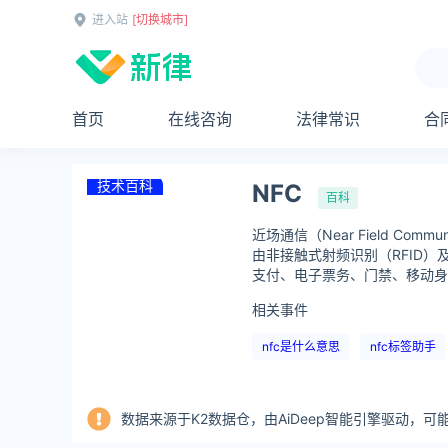
进入站
[切换城市]
首页
在线咨询
法律常识
合
技术百科
NFC
百科
近场通信（Near Field 
由非接触式射频识别（RFID
支付、电子票务、门禁、移动身
相关事件
nfc是什么意思
nfc标签助手
数据来源于K2数据仓，由AiDeep智能引擎驱动，