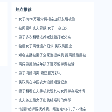
热点推荐
女子掏20万婚介费相亲加好友后被删
被闺蜜和丈夫背叛 女子一夜白头
男子多次翻墙进养老院殴打老父亲
独居女子离世遗产归公 民政局回应
知名主播被妻子全家当提款机 提离婚后反被对
簿公堂
离异男拒付成年孩子百万留学费被诉
男子闪婚闪离 索还百万彩礼
民政局在中国农大设婚姻登记点
妻子翻看亡夫手机发现其与女同学存婚外情，
双方互相转账近百万
丈夫务工后女子出轨结婚时的伴郎
“前妻”起诉要抚养费，经鉴定9岁儿子非他亲