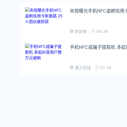
央视曝光手机NFC盗刷信用
06-29
廖劲锋
手机NFC成骗子提款机 多
01-19
遵义在线