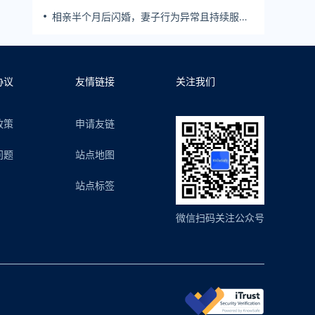
生！男子起诉索赔37万
相亲半个月后闪婚，妻子行为异常且持续服
药，男子起诉离婚；法院：系婚前隐瞒重大疾
病，撤销两人婚姻关系
协议
友情链接
关注我们
政策
申请友链
问题
站点地图
站点标签
微信扫码关注公众号