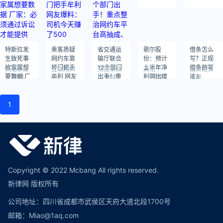
特斯拉发
乘客质疑
省交通运
歌尔股
借条怎么
生致死事
网约车靠
输厅联合
份：预计
写？正规
故家属想
坏门把手
12个部门
上半年净
借条的写
交通事故
互联网纠
交通事故
其他
融资借贷
要数据 厂
牟利 网友
出手！重
利同比增
法3
阅读：
纷
阅读：
阅读：
合同
656
748
378
家：必须
爆料：司
点整治网
长
阅读：
阅读：
633
879
通过诉讼
机今天赚
约车平台
180%-200%
才能提供
了500
高抽成、
1
阴阳账单
Copyright © 2022 Mcbang All rights reserved.
新律网 版权所有
公司地址：四川省成都市武侯区天府大道北段1700号
邮箱：Miao@1aq.com