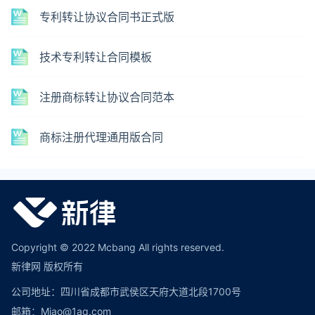
专利转让协议合同书正式版
技术专利转让合同模板
注册商标转让协议合同范本
商标注册代理通用版合同
Copyright © 2022 Mcbang All rights reserved.
新律网 版权所有
公司地址：四川省成都市武侯区天府大道北段1700号
邮箱：Miao@1aq.com