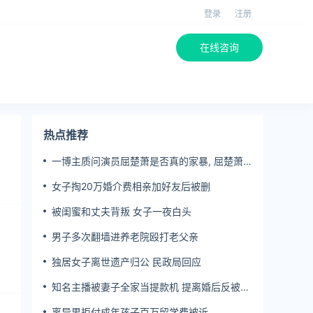
登录
注册
在线咨询
热点推荐
一博主质问演员屈楚萧是否真的家暴, 屈楚萧
方公开判决书否认
女子掏20万婚介费相亲加好友后被删
被闺蜜和丈夫背叛 女子一夜白头
男子多次翻墙进养老院殴打老父亲
独居女子离世遗产归公 民政局回应
知名主播被妻子全家当提款机 提离婚后反被对
簿公堂
离异男拒付成年孩子百万留学费被诉