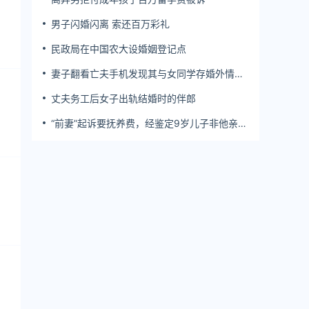
男子闪婚闪离 索还百万彩礼
民政局在中国农大设婚姻登记点
妻子翻看亡夫手机发现其与女同学存婚外情，
双方互相转账近百万
丈夫务工后女子出轨结婚时的伴郎
“前妻”起诉要抚养费，经鉴定9岁儿子非他亲
生！男子起诉索赔37万