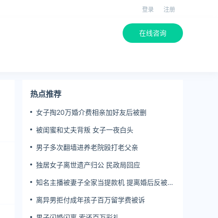
登录
注册
在线咨询
热点推荐
女子掏20万婚介费相亲加好友后被删
被闺蜜和丈夫背叛 女子一夜白头
男子多次翻墙进养老院殴打老父亲
独居女子离世遗产归公 民政局回应
知名主播被妻子全家当提款机 提离婚后反被对
簿公堂
离异男拒付成年孩子百万留学费被诉
男子闪婚闪离 索还百万彩礼