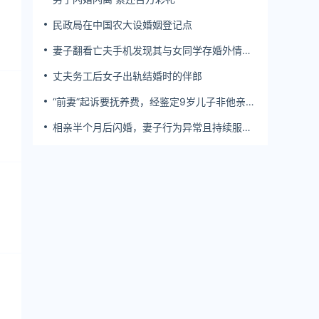
民政局在中国农大设婚姻登记点
妻子翻看亡夫手机发现其与女同学存婚外情，
双方互相转账近百万
丈夫务工后女子出轨结婚时的伴郎
“前妻”起诉要抚养费，经鉴定9岁儿子非他亲
生！男子起诉索赔37万
相亲半个月后闪婚，妻子行为异常且持续服
药，男子起诉离婚；法院：系婚前隐瞒重大疾
病，撤销两人婚姻关系