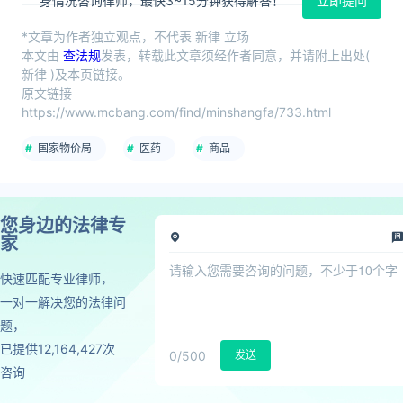
身情况咨询律师，最快3~15分钟获得解答！
立即提问
*文章为作者独立观点，不代表 新律 立场
本文由
查法规
发表，转载此文章须经作者同意，并请附上出处(
新律 )及本页链接。
原文链接
https://www.mcbang.com/find/minshangfa/733.html
国家物价局
医药
商品
您身边的法律专
家
快速匹配专业律师，
一对一解决您的法律问
题，
已提供12,164,427次
0
/500
发送
咨询