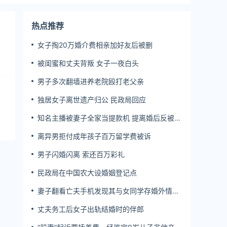
热点推荐
女子掏20万婚介费相亲加好友后被删
被闺蜜和丈夫背叛 女子一夜白头
男子多次翻墙进养老院殴打老父亲
独居女子离世遗产归公 民政局回应
知名主播被妻子全家当提款机 提离婚后反被对
簿公堂
离异男拒付成年孩子百万留学费被诉
男子闪婚闪离 索还百万彩礼
民政局在中国农大设婚姻登记点
妻子翻看亡夫手机发现其与女同学存婚外情，
双方互相转账近百万
丈夫务工后女子出轨结婚时的伴郎