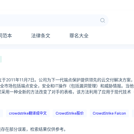
同范本
法律条文
罪名大全
gs, Inc.成立于2011年11月7日。公司为下一代端点保护提供领先的云交付解决
全市场包括端点安全，安全和IT操作（包括漏洞管理）和威胁情报。当
过采用一种全新的方法改变了对手的表格，该方法利用了应用于现代技术（
crowdstrike翻译成中文
CrowdStrike股价
CrowdStrike Falcon
可能存在部分误差，检索结果仅供参考。