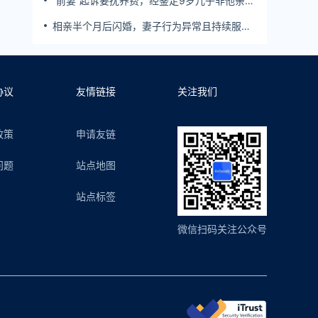
“前妻”起诉要抚养费，经鉴定9岁儿子非他亲
生！男子起诉索赔37万
相亲半个月后闪婚，妻子行为异常且持续服
药，男子起诉离婚；法院：系婚前隐瞒重大疾
病，撤销两人婚姻关系
协议
友情链接
关注我们
政策
申请友链
问题
站点地图
站点标签
微信扫码关注公众号