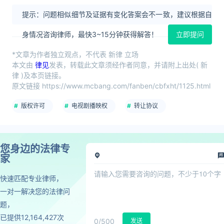
提示：问题相似细节及证据有变化答案会不一致，建议根据自
身情况咨询律师，最快3~15分钟获得解答！
立即提问
*文章为作者独立观点，不代表 新律 立场
本文由
律见
发表，转载此文章须经作者同意，并请附上出处( 新
律 )及本页链接。
原文链接 https://www.mcbang.com/fanben/cbfxht/1125.html
版权许可
电视剧播映权
转让协议
您身边的法律专
家
快速匹配专业律师，
一对一解决您的法律问
题，
已提供12,164,427次
0
/500
发送