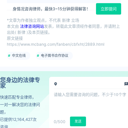
身情况咨询律师，最快3~15分钟获得解答！
立即提问
*文章为作者独立观点，不代表 新律 立场
本文由
法律咨询网站
发表，转载此文章须经作者同意，并请附上
出处( 新律 )及本页链接。
原文链接
https://www.mcbang.com/fanben/cbfxht/2889.html
中文在线
电子图书合作协议
您身边的法律专
家
快速匹配专业律师，
一对一解决您的法律问
题，
已提供12,164,427次
0
/500
发送
咨询