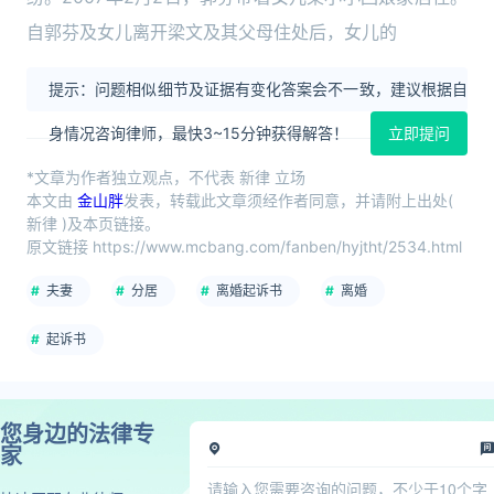
自郭芬及女儿离开梁文及其父母住处后，女儿的
提示：问题相似细节及证据有变化答案会不一致，建议根据自
身情况咨询律师，最快3~15分钟获得解答！
立即提问
*文章为作者独立观点，不代表 新律 立场
本文由
金山胖
发表，转载此文章须经作者同意，并请附上出处(
新律 )及本页链接。
原文链接 https://www.mcbang.com/fanben/hyjtht/2534.html
夫妻
分居
离婚起诉书
离婚
起诉书
您身边的法律专
家