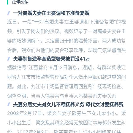
延伸阅读
一对离婚夫妻在王婆调和下准备复婚
近日，一段“一对离婚夫妻在王婆调和下准备复婚”的视
频，引发了网友们的热议。视频记录了一对离婚夫妻在王
婆的巧妙调解下，决定重归于好的温馨场面。两人成功复
合后，观众们为他们的复合鼓掌欢呼，现场气氛温馨而热
夫妻制售避孕套造型糖果被罚没41万
据微信号“江西营商”9月13日消息，近期，有群众反映江
西省九江市市场监督管理局对个人做出巨额罚款过重的问
题。对此，九江市市场监督管理局回复称：经现场检查、
调查查明，当事人徐某某与当事人冯某某系夫妻关系
夫妻分居丈夫对女儿不尽抚养义务 母代女讨要抚养费
2002年2月17日，梁文与妻子郭芬生下女儿梁小小。梁
小小出生后，梁文及其母亲经常无故因琐事与郭芬发生纠
纷。2007年2月2日，郭芬带着女儿梁小小回娘家居住。