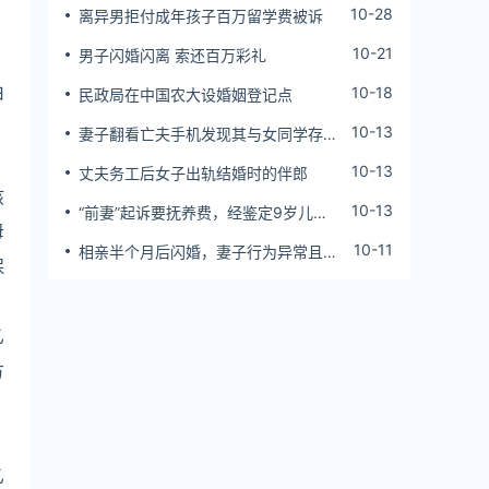
10-28
离异男拒付成年孩子百万留学费被诉
，
10-21
男子闪婚闪离 索还百万彩礼
由
10-18
民政局在中国农大设婚姻登记点
10-13
妻子翻看亡夫手机发现其与女同学存婚
外情，双方互相转账近百万
10-13
丈夫务工后女子出轨结婚时的伴郎
孩
10-13
“前妻”起诉要抚养费，经鉴定9岁儿子
母
非他亲生！男子起诉索赔37万
10-11
相亲半个月后闪婚，妻子行为异常且持
保
续服药，男子起诉离婚；法院：系婚前
隐瞒重大疾病，撤销两人婚姻关系
乙
方
乙