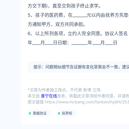
方交下期)，直至交到孩子终止求学。
5、孩子的医药费，在_______元以内由抚养方先
方通知甲方，双方共同承担。
6、以上所列各项，立约人完全同意。协议人签名：_________
年____月____日日期：________年____月____日
提示：问题相似细节及证据有变化答案会不一致，建议
*文章为作者独立观点，不代表 新律 立场
本文由
普宁在线
发表，转载此文章须经作者同意，并请附上
原文链接 https://www.mcbang.com/fanben/hyjtht/253
离婚协议
抚养权