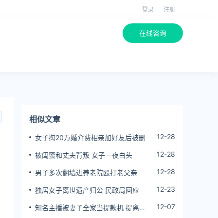
登录
注册
在线咨询
相似文章
12-28
女子掏20万婚介费相亲加好友后被删
12-28
被闺蜜和丈夫背叛 女子一夜白头
12-28
男子多次翻墙进养老院殴打老父亲
：
12-23
独居女子离世遗产归公 民政局回应
：
12-07
知名主播被妻子全家当提款机 提离婚
：
后反被对簿公堂