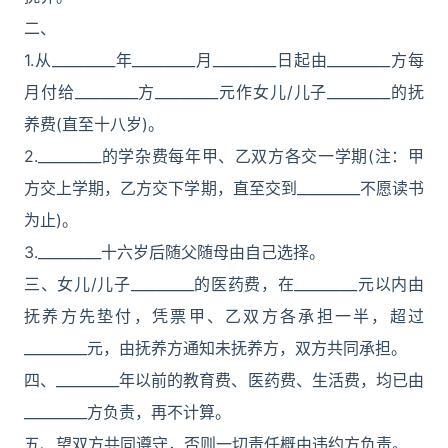
二、
1.从_________年_________月_________日起由_________方每
月付给_________方_________元作女儿/儿子_________的抚
养费(直至十八岁)。
2._________的学杂费每年甲、乙双方各交一学期(注：甲
方交上学期，乙方交下学期，直至交到_________不愿读书
为止)。
3._________十六岁后随父随母由自己选择。
三、女儿/儿子_________的医药费，在_________元以内由
抚养方先垫付，凭票甲、乙双方各承担一半，超过
_________元，由抚养方通知未抚养方，双方共同承担。
四、_________年以前的教育费、医药费、生活费，均已由
_________方负责，再不计算。
五、望双方共同遵守，否则一切责任概由违约方负责。