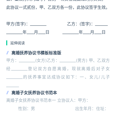
此协议一式贰份，甲、乙双方各一份，此协议签字生效。
甲方(签字)：_________ 乙方：(签字)：_______
_________年____月____日 _________年____月____日
延伸阅读
离婚抚养协议书模板标准版
甲方：_________(女方)乙方：_________(男方) 甲、乙双方
经_________登记双方自愿离婚，现就离婚后对子女
_________的抚养事宜达成协议如下：一、女儿/儿子
_______
离婚子女抚养协议书范本
离婚子女抚养协议书范本一 立协议人：甲方：
性别：男 出生年月：住址：