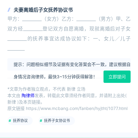
夫妻离婚后子女抚养协议书
甲方：_________（女方）乙方：_________（男方）甲、乙
双方经_________登记双方自愿离婚，现就离婚后对子女
_________的抚养事宜达成协议如下：一、女儿／儿子
________
提示：问题相似细节及证据有变化答案会不一致，建议根据自
身情况咨询律师，最快3~15分钟获得解答！
立即提问
*文章为作者独立观点，不代表 新律 立场
本文由
陶律师
发表，转载此文章须经作者同意，并请附上出处(
新律 )及本页链接。
原文链接 https://www.mcbang.com/fanben/hyjtht/1077.html
抚养协议
抚养子女协议书