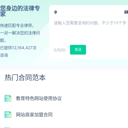
您身边的法律专
家
快速匹配专业律师，
一对一解决您的法律问
题，
已提供12,164,427次
0
/500
发送
咨询
热门合同范本
教育特色网站使用协议
网站商家加盟合同