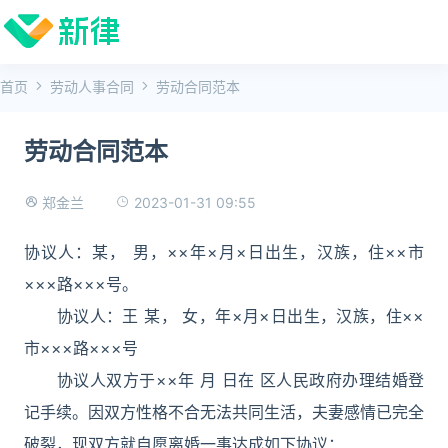
首页
劳动人事合同
劳动合同范本
劳动合同范本
2023-01-31 09:55
郑金兰
协议人：某， 男，××年×月×日出生，汉族，住××市
×××路×××号。
协议人：王 某， 女，年×月×日出生，汉族，住××
市×××路×××号
协议人双方于××年 月 日在 区人民政府办理结婚登
记手续。因双方性格不合无法共同生活，夫妻感情已完全
破裂，现双方就自愿离婚一事达成如下协议：