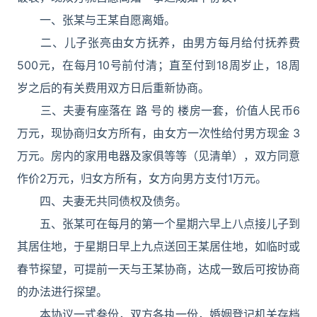
一、张某与王某自愿离婚。
二、儿子张亮由女方抚养，由男方每月给付抚养费
500元，在每月10号前付清；直至付到18周岁止，18周
岁之后的有关费用双方日后重新协商。
三、夫妻有座落在 路 号的 楼房一套，价值人民币6
万元，现协商归女方所有，由女方一次性给付男方现金 3
万元。房内的家用电器及家俱等等（见清单），双方同意
作价2万元，归女方所有，女方向男方支付1万元。
四、夫妻无共同债权及债务。
五、张某可在每月的第一个星期六早上八点接儿子到
其居住地，于星期日早上九点送回王某居住地，如临时或
春节探望，可提前一天与王某协商，达成一致后可按协商
的办法进行探望。
本协议一式叁份，双方各执一份，婚姻登记机关存档