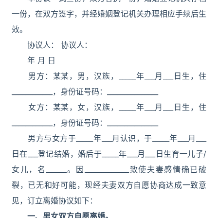
一份，在双方签字，并经婚姻登记机关办理相应手续后生
效。
协议人： 协议人：
年 月 日
男方：某某，男，汉族，_____年___月___日生，住
____________，身份证号码：_______________
女方：某某，女，汉族，_____年___月___日生，住
____________，身份证号码：_______________
男方与女方于_____年___月认识，于_____年___月___
日在___登记结婚，婚后于_____年___月___日生育一儿子/
女儿，名______。因_____________致使夫妻感情确已破
裂，已无和好可能，现经夫妻双方自愿协商达成一致意
见，订立离婚协议如下：
一、男女双方自愿离婚。