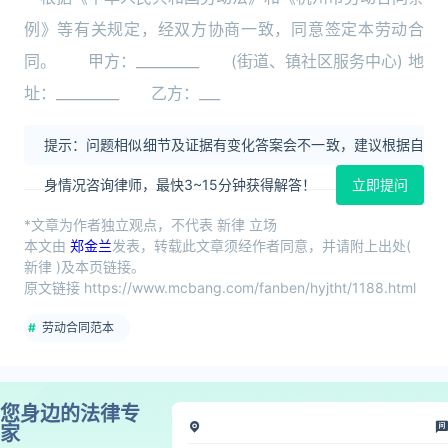
例》等有关规定，经双方协商一致，同意签定本劳动合
同。 甲方：_________ (街道、镇社区服务中心) 地
址：_________ 乙方：___
提示：问题相似细节及证据有变化答案会不一致，建议根据自
身情况咨询律师，最快3~15分钟获得解答！
立即提问
*文章为作者独立观点，不代表 新律 立场
本文由
郑金兰
发表，转载此文章须经作者同意，并请附上出处(
新律 )及本页链接。
原文链接 https://www.mcbang.com/fanben/hyjtht/1188.html
劳动合同范本
您身边的法律专
家