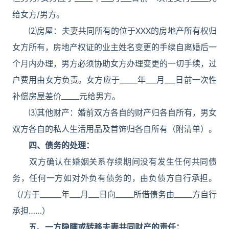
给女方/男方。
⑵房屋：夫妻共同所有的位于XXX的房地产所有权归
女方所有，房地产权证的业主姓名变更的手续自离婚后一
个月内办理，男方必须协助女方办理变更的一切手续，过
户费用由女方负责。女方应于_____年___月___日前一次性
补偿房屋差价_____元给男方。
⑶其他财产：婚前双方各自的财产归各自所有，男女
双方各自的私人生活用品及首饰归各自所有（附清单）。
四、债务的处理：
双方确认在婚姻关系存续期间没有发生任何共同债
务，任何一方如对外负有债务的，由负债方自行承担。
（/方于______年___月___日向_____所借债务由_____方自行
承担……）
五、一方隐瞒或转移夫妻共同财产的责任：