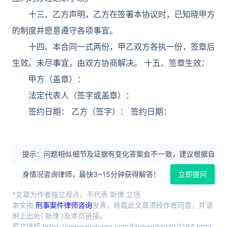
十三、乙方声明，乙方在签署本协议时，已知晓甲方
的制度并愿意遵守各项事宜。
十四、本合同一式两份，甲乙双方各执一份，签章后
生效。未尽事宜，由双方协商解决。 十五、签章生效：
甲方（盖章）：
法定代表人（签字或盖章）：
签约日期： 乙方（签字）： 签约日期：
提示：问题相似细节及证据有变化答案会不一致，建议根据自
身情况咨询律师，最快3~15分钟获得解答！
立即提问
*文章为作者独立观点，不代表 新律 立场
本文由
刑事案件律师咨询
发表，转载此文章须经作者同意，并请
附上出处( 新律 )及本页链接。
原文链接 https://www.mcbang.com/fanben/ldrsht/1194.html