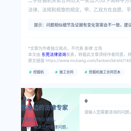
二手挖掘机买卖合同范文一卖出人(以下简称甲方)：_____
法律、法规和规章的规定，甲、乙双方在自愿、平
提示：问题相似细节及证据有变化答案会不一致，建议
*文章为作者独立观点，不代表 新律 立场
本文由
东莞法律咨询
发表，转载此文章须经作者同意，并请
原文链接 https://www.mcbang.com/fanben/ldrsht/140
挖掘机
施工合同
挖掘机施工合同范本
您身边的法律专家
快速匹配专业律师，
一对一解决您的法律问题，