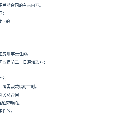
更劳动合同的有关内容。
同：
改正的。
。
追究刑事责任的。
但应提前三十日通知乙方：
作的。
，确需裁减临时工时。
除劳动合同：
强迫劳动的。
条件的。