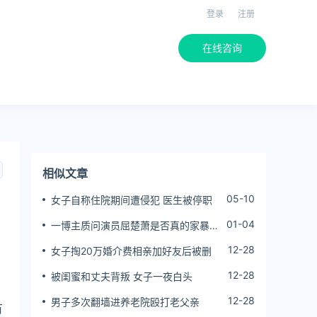
登录
注册
在线咨询
相似文章
05-10
女子自称住院期间遭侵犯 医生被停职
01-04
一博主质问演员屈楚萧是否真的家暴,
屈楚萧方公开判决书否认
12-28
女子掏20万婚介费相亲加好友后被删
12-28
被闺蜜和丈夫背叛 女子一夜白头
12-28
男子多次翻墙进养老院殴打老父亲
有