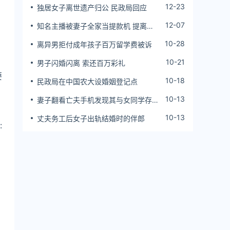
12-23
独居女子离世遗产归公 民政局回应
12-07
知名主播被妻子全家当提款机 提离婚
后反被对簿公堂
10-28
离异男拒付成年孩子百万留学费被诉
10-21
男子闪婚闪离 索还百万彩礼
要
10-18
民政局在中国农大设婚姻登记点
10-13
妻子翻看亡夫手机发现其与女同学存婚
外情，双方互相转账近百万
10-13
丈夫务工后女子出轨结婚时的伴郎
: