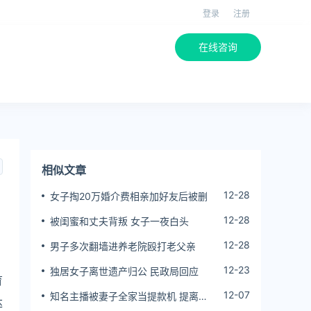
登录
注册
在线咨询
相似文章
12-28
女子掏20万婚介费相亲加好友后被删
12-28
被闺蜜和丈夫背叛 女子一夜白头
12-28
男子多次翻墙进养老院殴打老父亲
12-23
独居女子离世遗产归公 民政局回应
育
12-07
知名主播被妻子全家当提款机 提离婚
达
后反被对簿公堂