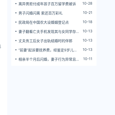
10-28
离异男拒付成年孩子百万留学费被诉
10-21
男子闪婚闪离 索还百万彩礼
，
10-18
民政局在中国农大设婚姻登记点
10-13
妻子翻看亡夫手机发现其与女同学存婚
外情，双方互相转账近百万
10-13
丈夫务工后女子出轨结婚时的伴郎
充
10-13
“前妻”起诉要抚养费，经鉴定9岁儿子
非他亲生！男子起诉索赔37万
10-11
相亲半个月后闪婚，妻子行为异常且持
续服药，男子起诉离婚；法院：系婚前
隐瞒重大疾病，撤销两人婚姻关系