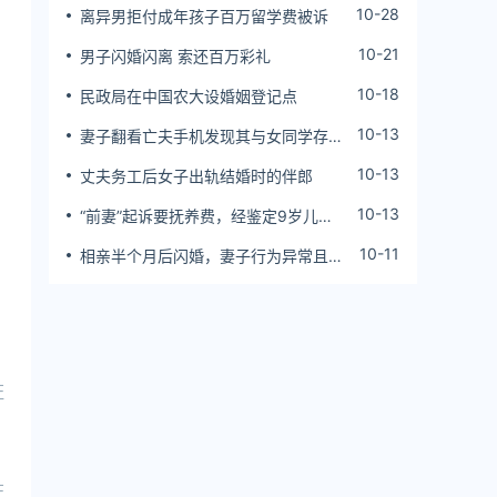
10-28
离异男拒付成年孩子百万留学费被诉
10-21
男子闪婚闪离 索还百万彩礼
10-18
民政局在中国农大设婚姻登记点
10-13
妻子翻看亡夫手机发现其与女同学存婚
外情，双方互相转账近百万
10-13
丈夫务工后女子出轨结婚时的伴郎
10-13
“前妻”起诉要抚养费，经鉴定9岁儿子
非他亲生！男子起诉索赔37万
10-11
相亲半个月后闪婚，妻子行为异常且持
续服药，男子起诉离婚；法院：系婚前
隐瞒重大疾病，撤销两人婚姻关系
证
证