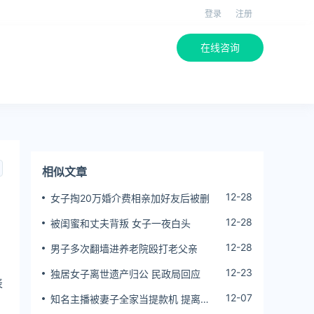
登录
注册
在线咨询
相似文章
12-28
女子掏20万婚介费相亲加好友后被删
12-28
被闺蜜和丈夫背叛 女子一夜白头
12-28
男子多次翻墙进养老院殴打老父亲
12-23
独居女子离世遗产归公 民政局回应
表
12-07
知名主播被妻子全家当提款机 提离婚
后反被对簿公堂