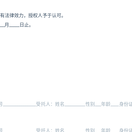
有法律效力，授权人予于认可。
___月_____日止。
______________受托人：姓名__________性别___年龄____身份
______________受托人：姓名__________性别___年龄____身份