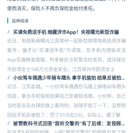
使而消灭，保险人不再负保险金给付责任。
延伸阅读
买课免费送手机 暗藏涉诈App！央视曝光新型诈骗
近日，央视新闻曝光江苏常州一起新型跨境电商投资诈骗
案件，骗子以“买课送手机”为诱饵，在手机内预装非法
App实施精准围猎，所幸被反诈民警及时发现，成功保住
市民项女士146万元资金安全。江苏常州市民项女士
小伙驾车偶遇少年骑车翘头 拿手机偷拍 结果反被拍违
章
近日，江苏盐城。一小伙驾车偶遇在马路上骑电动车翘头
炫技，拿出手机偷拍结果自己反被拍违章。小伙称，自己
当时是去玩台球的路上看到的，就随手拍了一下，没想到
因玩手机反被拍了，罚了50元扣3分。实际上，据了解
被赞教科书式回答“我听交警的”有了后续：发视频女
子被行拘！
在今年8月份的时候，一则“我听交警的”的视频引发了热