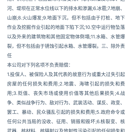
河、堤坝在正常水位线以下的排水和渗漏;6.冰雹;7.地崩、
山崩;8.火山爆发;9.地面下沉，但不包括由于打桩、地下
作业及挖掘作业引起的地面下陷下沉;10.空中运行物坠落
以及外来的建筑物和其他固定物体倒塌;11.水箱、水管爆
裂，但不包括由于锈蚀引起水箱、水管爆裂。三、除外责
任
本公司对下列名项不负责赔偿：
1.投保人、被保险人及其代表的故意行为或重大过失引起
房屋的任何损失和费用;2.地震、海啸引起的损失和费
用;3.贬值、丧失市场或使用价值等其他后果损失;4.战
争、类似战争行为、敌对行为、武装活动、谋反、政变、
罢工、暴动、民众骚乱引起的损失和费用;5.政府命令或
任何公共当局的没收、征用、销毁和毁坏;6.核裂变、核
武器、核材料、核辐射以及放射性污染引起的任何损失和