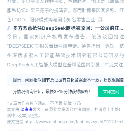
开业，多位演员发视频祝贺，包括赵亮，他正是《康熙微
服私访记》里三德子的扮演者。然而胖都来因其名称、红
色LOGO、服务模式等与河南知名零售企业 “胖
多方恶意抢注DeepSeek商标被驳回：一公司疯狂抢
注54次
今日，国家知识产权局发布通告，依法驳回抢注
“DEEPSEEK”等相关商标注册申请。通告指出，近期，杭
州深度求索人工智能基础技术研究有限公司研发的
DeepSeek人工智能大模型在全球范围内引发了广泛关注
提示：问题相似细节及证据有变化答案会不一致，建议根据自
身情况咨询律师，最快3~15分钟获得解答！
立即提问
*文章为作者独立观点，不代表 新律 立场
本文由
法查查
发表，转载此文章须经作者同意，并请附上出处(
新律 )及本页链接。
原文链接 https://www.mcbang.com/fanben/zsyzht/1122.html