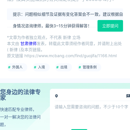
提示：问题相似细节及证据有变化答案会不一致，建议根据自
身情况咨询律师，最快3~15分钟获得解答！
立即提问
*文章为作者独立观点，不代表 新律 立场
本文由
甘肃律师
发表，转载此文章须经作者同意，并请附上出处
( 新律 )及本页链接。
原文链接 https://www.mcbang.com/find/guojifa/1166.html
外国人
入境
出境
管理条例
您身边的法律专
家
快速匹配专业律师，
一对一解决您的法律问
题，