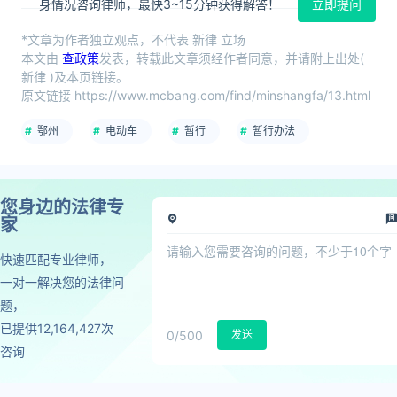
身情况咨询律师，最快3~15分钟获得解答！
立即提问
*文章为作者独立观点，不代表 新律 立场
本文由
查政策
发表，转载此文章须经作者同意，并请附上出处(
新律 )及本页链接。
原文链接 https://www.mcbang.com/find/minshangfa/13.html
鄂州
电动车
暂行
暂行办法
您身边的法律专
家
快速匹配专业律师，
一对一解决您的法律问
题，
已提供12,164,427次
0
/500
发送
咨询