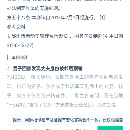
办法制定具体的实施细则。
第五十八条 本办法自2017年2月1日起施行。 [1]
参考资料
1. 鄂州市电动车管理暂行办法 ．国务院法制办[引用日期
2016-12-27]
延伸阅读
男子回家发现丈夫身份被邻居顶替
7月22日，湖北鄂州。长期在外务工的龚先生回老家发
现，自己的妻子、孩子成了邻居龚某纸面上的老婆、孩
子，对方不仅伪造户籍证件、二胎生育证明，还在当地
“一路绿灯”冒领了120平方米的拆迁还建房。龚先生说，
提示：问题相似细节及证据有变化答案会不一致，建议根据自