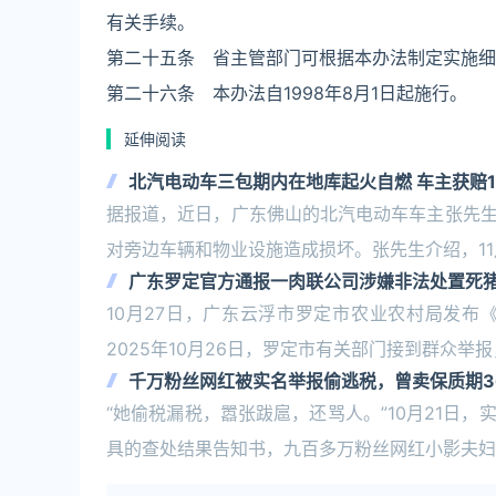
有关手续。
第二十五条 省主管部门可根据本办法制定实施细
第二十六条 本办法自1998年8月1日起施行。
延伸阅读
北汽电动车三包期内在地库起火自燃 车主获赔1
据报道，近日，广东佛山的北汽电动车车主张先
对旁边车辆和物业设施造成损坏。张先生介绍，11
广东罗定官方通报一肉联公司涉嫌非法处置死
10月27日，广东云浮市罗定市农业农村局发
2025年10月26日，罗定市有关部门接到群众
千万粉丝网红被实名举报偷逃税，曾卖保质期3
“她偷税漏税，嚣张跋扈，还骂人。”10月21日
具的查处结果告知书，九百多万粉丝网红小影夫妇