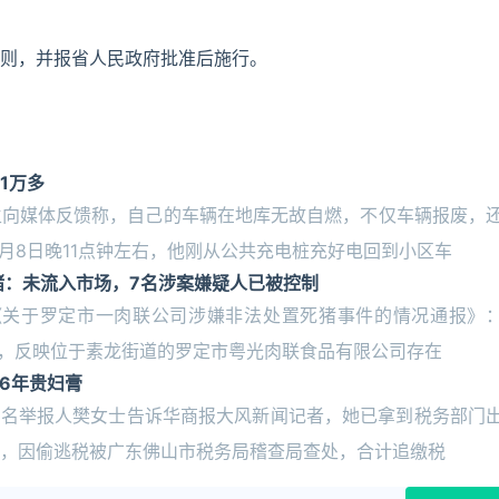
则，并报省人民政府批准后施行。
1万多
生向媒体反馈称，自己的车辆在地库无故自燃，不仅车辆报废，
月8日晚11点钟左右，他刚从公共充电桩充好电回到小区车
猪：未流入市场，7名涉案嫌疑人已被控制
布《关于罗定市一肉联公司涉嫌非法处置死猪事件的情况通报》
举报，反映位于素龙街道的罗定市粤光肉联食品有限公司存在
6年贵妇膏
，实名举报人樊女士告诉华商报大风新闻记者，她已拿到税务部门
，因偷逃税被广东佛山市税务局稽查局查处，合计追缴税