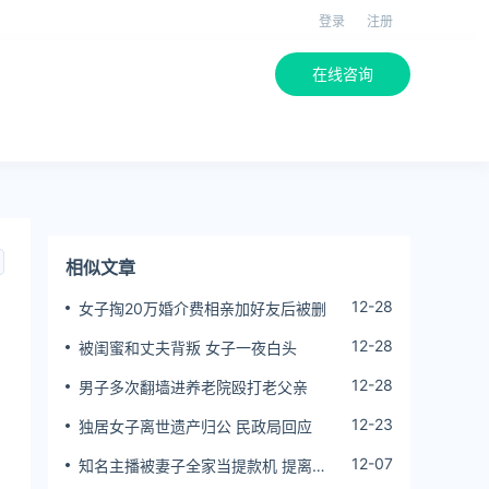
登录
注册
在线咨询
相似文章
12-28
女子掏20万婚介费相亲加好友后被删
12-28
被闺蜜和丈夫背叛 女子一夜白头
12-28
男子多次翻墙进养老院殴打老父亲
12-23
独居女子离世遗产归公 民政局回应
12-07
知名主播被妻子全家当提款机 提离婚
后反被对簿公堂