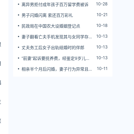
10-28
离异男拒付成年孩子百万留学费被诉
10-21
男子闪婚闪离 索还百万彩礼
10-18
民政局在中国农大设婚姻登记点
10-13
妻子翻看亡夫手机发现其与女同学存婚
外情，双方互相转账近百万
根
10-13
丈夫务工后女子出轨结婚时的伴郎
10-13
“前妻”起诉要抚养费，经鉴定9岁儿子
用
非他亲生！男子起诉索赔37万
10-11
相亲半个月后闪婚，妻子行为异常且持
续服药，男子起诉离婚；法院：系婚前
隐瞒重大疾病，撤销两人婚姻关系
福
支
兴